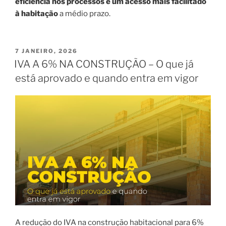
eficiência nos processos e um acesso mais facilitado
à habitação
a médio prazo.
PUBLICADO
7 JANEIRO, 2026
EM
IVA A 6% NA CONSTRUÇÃO – O que já
está aprovado e quando entra em vigor
A redução do IVA na construção habitacional para 6%