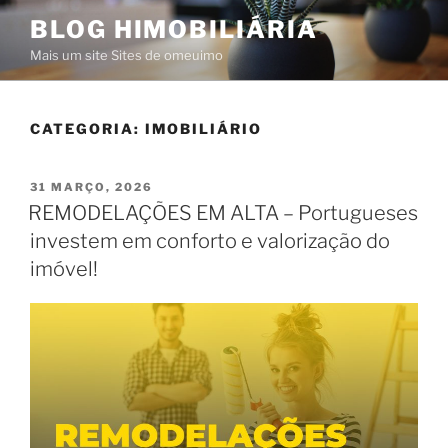
Saltar
BLOG HIMOBILIÁRIA
para
Mais um site Sites de omeuimo
o
conteúdo
CATEGORIA:
IMOBILIÁRIO
PUBLICADO
31 MARÇO, 2026
EM
REMODELAÇÕES EM ALTA – Portugueses
investem em conforto e valorização do
imóvel!