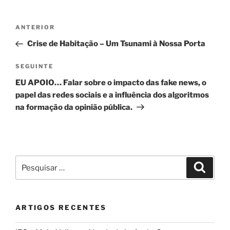
Navegação
Conteúdo
ANTERIOR
de
anterior
Crise de Habitação – Um Tsunami à Nossa Porta
artigos
Conteúdo
SEGUINTE
seguinte
EU APOIO… Falar sobre o impacto das fake news, o
papel das redes sociais e a influência dos algoritmos
na formação da opinião pública.
Pesquisar
Pesqui
por:
ARTIGOS RECENTES