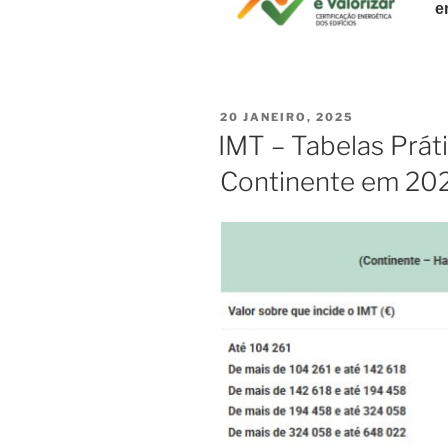
e
PUBLICADO
20 JANEIRO, 2025
EM
IMT – Tabelas Prát
Continente em 20