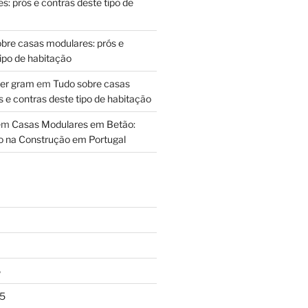
: prós e contras deste tipo de
bre casas modulares: prós e
ipo de habitação
per gram
em
Tudo sobre casas
 e contras deste tipo de habitação
em
Casas Modulares em Betão:
 na Construção em Portugal
6
5