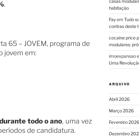
casas modulares
%
.
habitação
Fay
em
Tudo so
contras deste t
cocaine price 
rta 65 – JOVEM, programa de
modulares: prós
o jovem em:
imoexpansao
Uma Revolução
ARQUIVO
Abril 2026
Março 2026
 durante todo o ano
, uma vez
Fevereiro 202
períodos de candidatura.
Dezembro 202