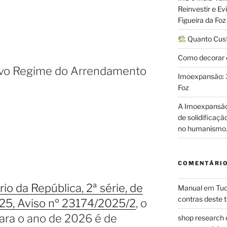
Reinvestir e E
Figueira da Foz
Quanto Custa
Como decorar e
ovo Regime do Arrendamento
Imoexpansão: 3
Foz
A Imoexpansão 
de solidificaç
no humanismo
COMENTÁRIO
rio da República, 2ª série, de
Manual
em
Tud
contras deste t
25, Aviso nº 23174/2025/2
, o
ara o ano de 2026 é de
shop research 