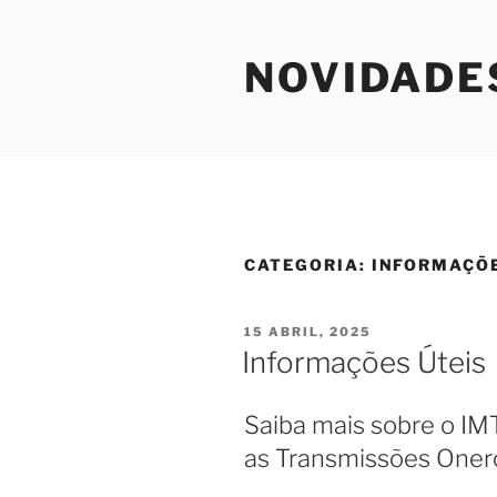
Saltar
para
NOVIDADE
o
conteúdo
CATEGORIA:
INFORMAÇÕ
PUBLICADO
15 ABRIL, 2025
EM
Informações Úteis
Saiba mais sobre o IM
as Transmissões Oner