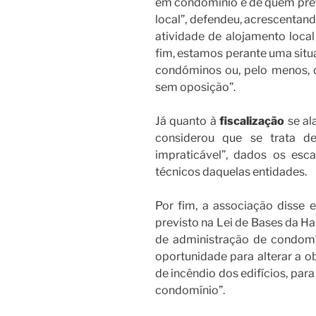
em condomínio e de quem pret
local”, defendeu, acrescentand
atividade de alojamento local
fim, estamos perante uma situ
condóminos ou, pelo menos, de
sem oposição”.
Já quanto à
fiscalização
se al
considerou que se trata d
impraticável”, dados os esc
técnicos daquelas entidades.
Por fim, a associação disse
previsto na Lei de Bases da Ha
de administração de condomí
oportunidade para alterar a o
de incêndio dos edifícios, par
condomínio”.