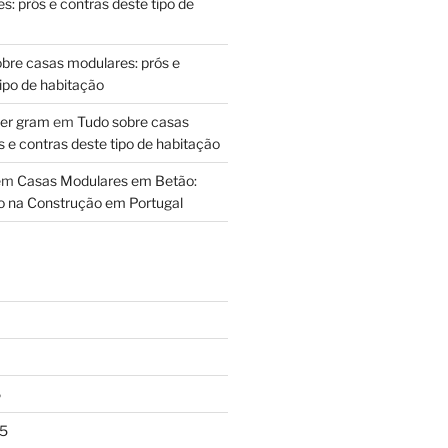
: prós e contras deste tipo de
bre casas modulares: prós e
ipo de habitação
per gram
em
Tudo sobre casas
 e contras deste tipo de habitação
em
Casas Modulares em Betão:
 na Construção em Portugal
6
5