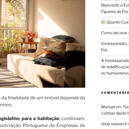
Reinvestir e E
Figueira da Foz
Quanto Custa
Como decorar e
Imoexpansão: 3
Foz
A Imoexpansão 
de solidificaç
no humanismo
COMENTÁRIO
 da finalidade de um imóvel depende da
minos.
Manual
em
Tud
contras deste t
gislativo para a habitação
continuam.
shop research 
 Associação Portuguesa de Empresas de