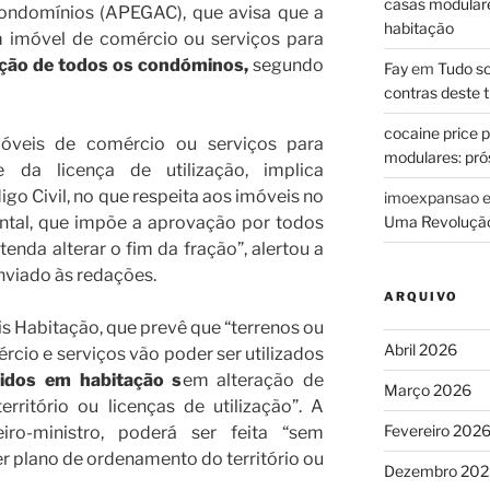
casas modulares
ondomínios (APEGAC), que avisa que a
habitação
m imóvel de comércio ou serviços para
ção de todos os condóminos,
segundo
Fay
em
Tudo so
contras deste t
cocaine price 
óveis de comércio ou serviços para
modulares: prós
 da licença de utilização, implica
igo Civil, no que respeita aos imóveis no
imoexpansao
Uma Revolução
ntal, que impõe a aprovação por todos
nda alterar o fim da fração”, alertou a
viado às redações.
ARQUIVO
 Habitação, que prevê que “terrenos ou
Abril 2026
cio e serviços vão poder ser utilizados
idos em habitação s
em alteração de
Março 2026
ritório ou licenças de utilização”. A
Fevereiro 202
ro-ministro, poderá ser feita “sem
r plano de ordenamento do território ou
Dezembro 202