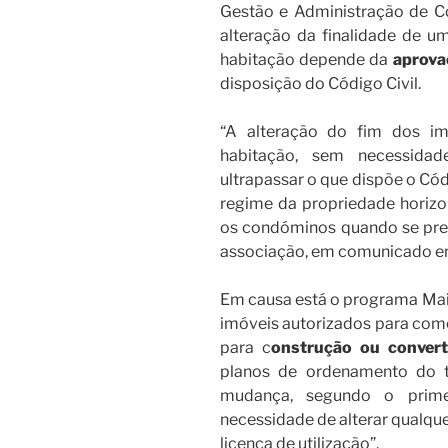
Gestão e Administração de C
alteração da finalidade de u
habitação depende da
aprova
disposição do Código Civil.
“A alteração do fim dos im
habitação, sem necessidade
ultrapassar o que dispõe o Cód
regime da propriedade horizo
os condóminos quando se prete
associação, em comunicado en
Em causa está o programa Mais
imóveis autorizados para comér
para c
onstrução ou convert
planos de ordenamento do ter
mudança, segundo o primei
necessidade de alterar qualque
licença de utilização”.