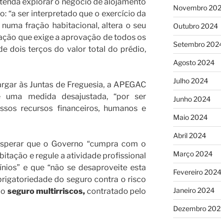
enda explorar o negócio de alojamento
Novembro 20
o: “a ser interpretado que o exercício da
 numa fração habitacional, altera o seu
Outubro 2024
ação que exige a aprovação de todos os
Setembro 202
 dois terços do valor total do prédio,
Agosto 2024
Julho 2024
argar às Juntas de Freguesia, a APEGAC
e uma medida desajustada, “por ser
Junho 2024
assos recursos financeiros, humanos e
Maio 2024
Abril 2024
 esperar que o Governo “cumpra com o
Março 2024
bitação e regule a atividade profissional
nios” e que “não se desaproveite esta
Fevereiro 202
brigatoriedade do seguro contra o risco
Janeiro 2024
a o
seguro multirriscos,
contratado pelo
Dezembro 202