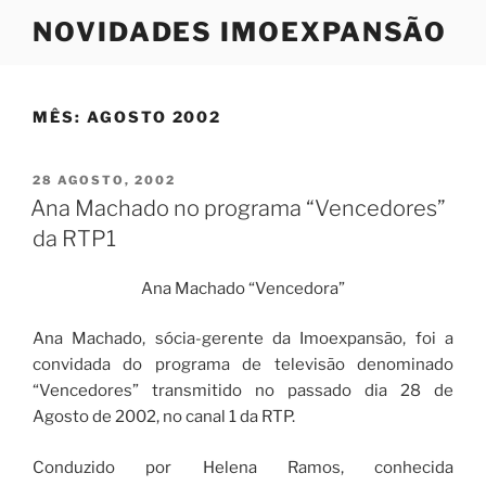
Saltar
NOVIDADES IMOEXPANSÃO
para
o
conteúdo
MÊS:
AGOSTO 2002
PUBLICADO
28 AGOSTO, 2002
EM
Ana Machado no programa “Vencedores”
da RTP1
Ana Machado “Vencedora”
Ana Machado, sócia-gerente da Imoexpansão, foi a
convidada do programa de televisão denominado
“Vencedores” transmitido no passado dia 28 de
Agosto de 2002, no canal 1 da RTP.
Conduzido por Helena Ramos, conhecida