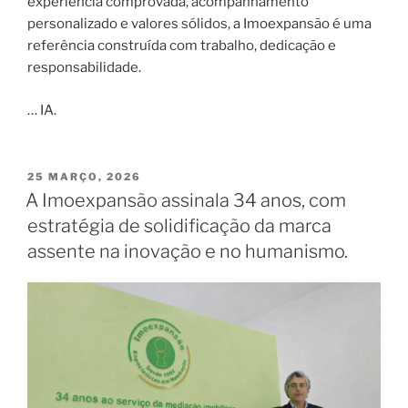
experiência comprovada, acompanhamento
personalizado e valores sólidos, a Imoexpansão é uma
referência construída com trabalho, dedicação e
responsabilidade.
… IA.
PUBLICADO
25 MARÇO, 2026
EM
A Imoexpansão assinala 34 anos, com
estratégia de solidificação da marca
assente na inovação e no humanismo.