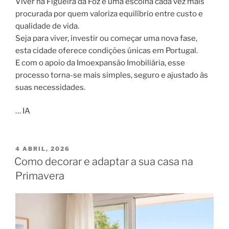
Viver na Figueira da Foz é uma escolha cada vez mais
procurada por quem valoriza equilíbrio entre custo e
qualidade de vida.
Seja para viver, investir ou começar uma nova fase,
esta cidade oferece condições únicas em Portugal.
E com o apoio da Imoexpansão Imobiliária, esse
processo torna-se mais simples, seguro e ajustado às
suas necessidades.
… IA
PUBLICADO
4 ABRIL, 2026
EM
Como decorar e adaptar a sua casa na
Primavera