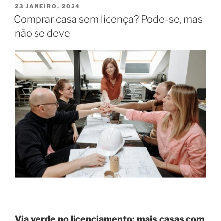
PUBLICADO
23 JANEIRO, 2024
EM
Comprar casa sem licença? Pode-se, mas
não se deve
Via verde no licenciamento: mais casas com