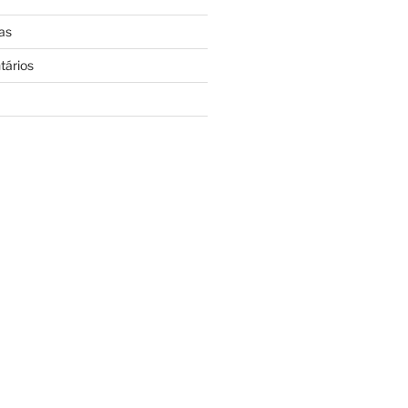
as
tários