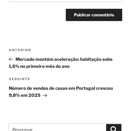
Navegação
Conteúdo
ANTERIOR
de
anterior
Mercado mantém aceleração: habitação sobe
artigos
1,6% no primeiro mês do ano
Conteúdo
SEGUINTE
seguinte
Número de vendas de casas em Portugal cresceu
9,8% em 2025
Pesquisar
Pesqui