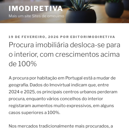
Saltar
IMODIRETIVA
para
Mais um site Sites de omeuimo
o
conteúdo
PUBLICADO
19 DE FEVEREIRO, 2026
POR
EDITORIMODIRETIVA
EM
Procura imobiliária desloca-se para
o interior, com crescimentos acima
de 100%
A procura por habitação em Portugal está a mudar de
geografia. Dados do Imovirtual indicam que, entre
2024 e 2025, os principais centros urbanos perderam
procura, enquanto vários concelhos do interior
registaram aumentos muito expressivos, em alguns
casos superiores a 100%.
Nos mercados tradicionalmente mais procurados, a